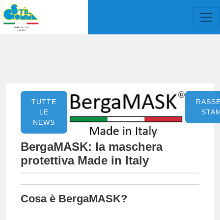
TUTTE
RASS
LE
STA
NEWS
BergaMASK: la maschera
protettiva Made in Italy
Cosa è BergaMASK?