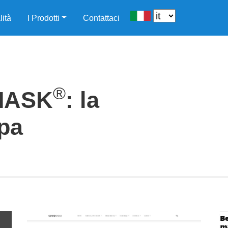
lità
I Prodotti
Contattaci
®
MASK
: la
pa