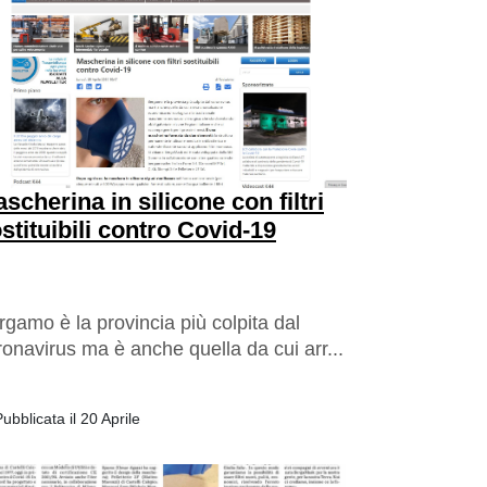
scherina in silicone con filtri
stituibili contro Covid-19
rgamo è la provincia più colpita dal
ronavirus ma è anche quella da cui arr...
ubblicata il 20 Aprile