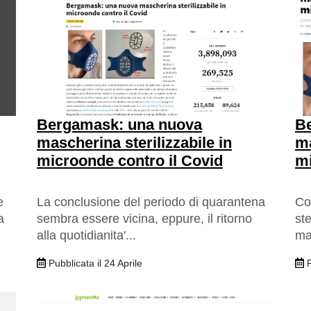
Bergamask: una nuova
B
mascherina sterilizzabile in
ma
microonde contro il Covid
mi
e
La conclusione del periodo di quarantena
Co
a
sembra essere vicina, eppure, il ritorno
st
alla quotidianita'...
mad
Pubblicata il 24 Aprile
P